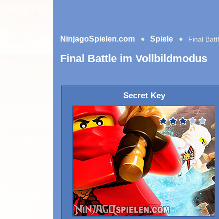
NinjagoSpielen.com
Spiele
Final Batt
Final Battle im Vollbildmodus
Secret Key