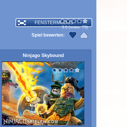
FENSTERMODUS
3.6
(votes:
73
)
Spiel bewerten:
Ninjago Skybound