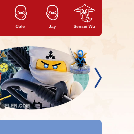
Cole
Jay
Sensei Wu