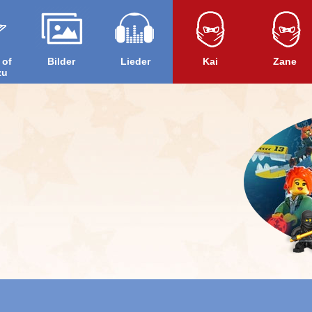
 of
Bilder
Lieder
Kai
Zane
zu