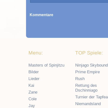
Kommentare
Menu:
TOP Spiele:
Masters of Spinjitzu
Ninjago Skybound
Bilder
Prime Empire
Lieder
Rush
Kai
Rettung des
Dschinniago
Zane
Turnier der Tapfe
Cole
Niemandsland
Jay