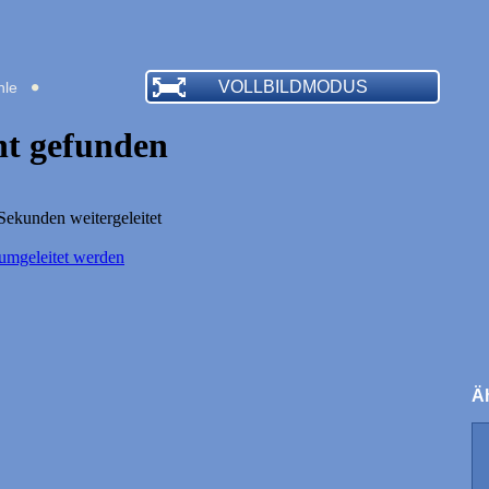
VOLLBILDMODUS
hle
Äh