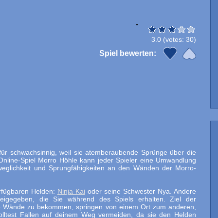
"
3.0
(votes:
30
)
Spiel bewerten:
 für schwachsinnig, weil sie atemberaubende Sprünge über die
 Online-Spiel Morro Höhle kann jeder Spieler eine Umwandlung
weglichkeit und Sprungfähigkeiten an den Wänden der Morro-
erfügbaren Helden:
Ninja Kai
oder seine Schwester Nya. Andere
reigegeben, die Sie während des Spiels erhalten. Ziel der
iere Wände zu bekommen, springen von einem Ort zum anderen,
test Fallen auf deinem Weg vermeiden, da sie den Helden