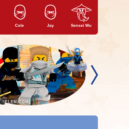
Cole
Jay
Sensei Wu