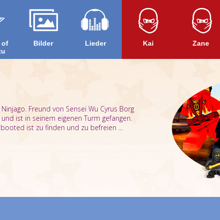
 of
Bilder
Lieder
Kai
Zane
zu
Ninjago. Freund von Sensei Wu Cyrus Borg
 und ist in seinem eigenen Turm gefangen.
ooted ist zu finden und zu befreien ...