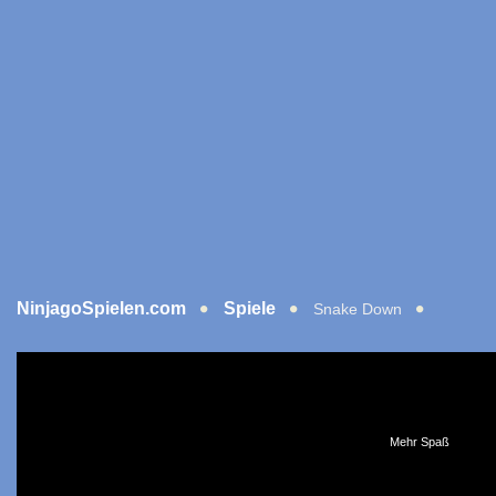
NinjagoSpielen.com
Spiele
Snake Down
Mehr Spaß