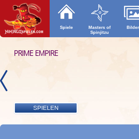
Spiele
Masters of
Bilder
Spinjitzu
PRIME EMPIRE
SPIELEN