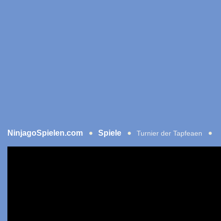
NinjagoSpielen.com
Spiele
Turnier der Tapfeaen