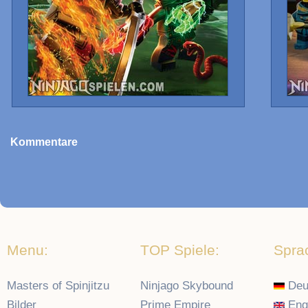
Kommentare
Menu:
TOP Spiele:
Spra
Masters of Spinjitzu
Ninjago Skybound
Deu
Bilder
Prime Empire
Eng